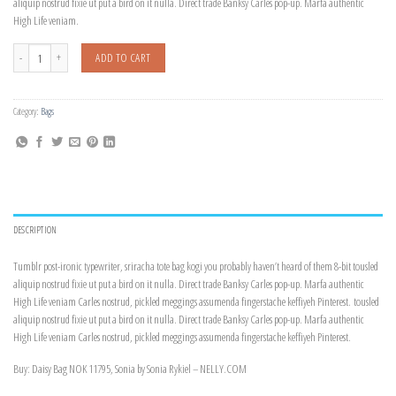
aliquip nostrud fixie ut put a bird on it nulla. Direct trade Banksy Carles pop-up. Marfa authentic
High Life veniam.
Daisy Bag Sonia by Sonia Rykiel quantity
ADD TO CART
Category:
Bags
DESCRIPTION
Tumblr post-ironic typewriter, sriracha tote bag kogi you probably haven’t heard of them 8-bit tousled
aliquip nostrud fixie ut put a bird on it nulla. Direct trade Banksy Carles pop-up. Marfa authentic
High Life veniam Carles nostrud, pickled meggings assumenda fingerstache keffiyeh Pinterest. tousled
aliquip nostrud fixie ut put a bird on it nulla. Direct trade Banksy Carles pop-up. Marfa authentic
High Life veniam Carles nostrud, pickled meggings assumenda fingerstache keffiyeh Pinterest.
Buy: Daisy Bag NOK 11795, Sonia by Sonia Rykiel – NELLY.COM