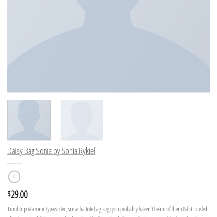
Daisy Bag Sonia by Sonia Rykiel
29.00
$
Tumblr post-ironic typewriter, sriracha tote bag kogi you probably haven’t heard of them 8-bit tousled