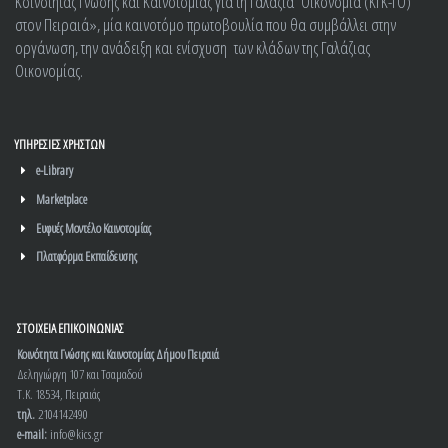
Κοινότητας Γνώσης και Καινοτομίας για τη Γαλάζια Οικονομία (ΚΓΚ-ΓΟ)
στον Πειραιά», μία καινοτόμο πρωτοβουλία που θα συμβάλλει στην
οργάνωση, την ανάδειξη και ενίσχυση των κλάδων της Γαλάζιας
Οικονομίας.
ΥΠΗΡΕΣΙΕΣ ΧΡΗΣΤΩΝ
e-Library
Marketplace
Ευφυές Μοντέλο Καινοτομίας
Πλατφόρμα Εκπαίδευσης
ΣΤΟΙΧΕΙΑ ΕΠΙΚΟΙΝΩΝΙΑΣ
Κοινότητα Γνώσης και Καινοτομίας Δήμου Πειραιά
Δεληγιώργη 107 και Τσαμαδού
Τ.Κ. 18534, Πειραιάς
τηλ.
2104142490
e-mail:
info@kics.gr