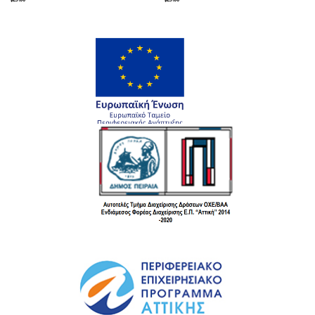
4.00
out
4.00
out
of 5
of 5