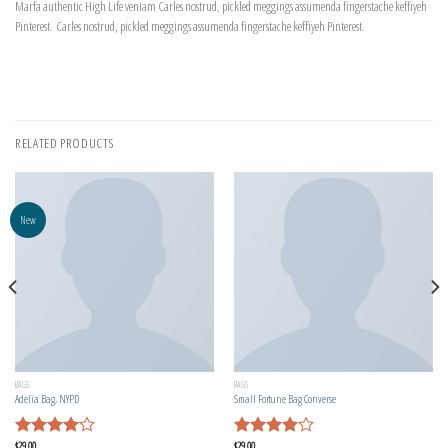
Marfa authentic High Life veniam Carles nostrud, pickled meggings assumenda fingerstache keffiyeh
Pinterest. Carles nostrud, pickled meggings assumenda fingerstache keffiyeh Pinterest.
RELATED PRODUCTS
New
BAGS
BAGS
Adelia Bag, NYPD
Small Fortune Bag Converse
$
29.00
$
29.00
Rated
Rated